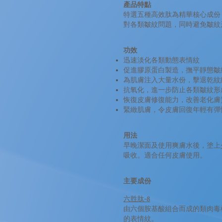
產品特點
特選五種高效肽為精華核心成份
對各類皺紋問題，同時避免皺紋
功效
迅速淡化各類動態表情紋
促進膠原蛋白製造，撫平靜態皺
為肌膚注入大量水份，擊退乾紋
抗氧化，進一步防止各類皺紋形
恢復皮膚修復能力，改善老化膚
緊緻肌膚，令皮膚回復年輕有彈
用法
早晚潔面及使用爽膚水後，塗上
吸收。適合任何皮膚使用。
主要成份
六胜肽-8
由六個胺基酸組合而成的類肉毒
的表情紋。