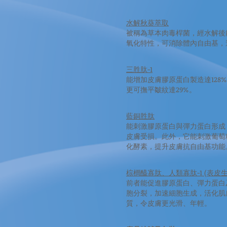
水解秋葵萃取
被稱為草本肉毒桿菌，經水解後
氧化特性，可消除體內自由基，
三胜肽-1
能增加皮膚膠原蛋白製造達12
更可撫平皺紋達29%。
藍銅胜肽
能刺激膠原蛋白與彈力蛋白形成
皮膚受損。此外，它能刺激葡萄
化酵素，提升皮膚抗自由基功能
棕櫚醯寡肽、人類寡肽-1 (表皮
前者能促進膠原蛋白、彈力蛋白
胞分裂，加速細胞生成，活化肌
質，令皮膚更光滑、年輕。