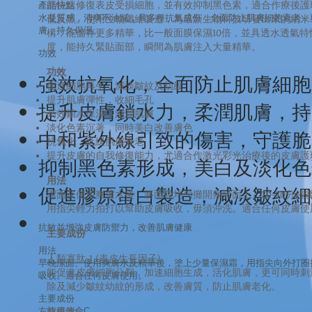
能快速修復表皮受損細胞，並有效抑制黑色素，適合作療後護
產品特點
低反黑。使用生物纖維製造，為最新生物科技研發出來的納米
水凝質感，清爽不油膩，具多種抗氧成份，全面防止肌膚細胞衰老，
膚，持久保濕。
構，能儲存更多精華，比一般面膜保濕10倍，並具透水透氣
度，能持久緊貼面部，瞬間為肌膚注入大量精華。
功效
功效
強效抗氧化，全面防止肌膚細胞
促進細胞再生，減淡皺紋及幼紋
提升肌膚彈性，收細毛孔
提升皮膚鎖水力，柔潤肌膚，持
高效鎖水保濕，滋潤肌膚
淡化色素沉著，同時美白改善膚色
中和紫外線引致的傷害，守護脆
抗氧化，延緩肌膚衰老
提升皮膚的自我修復能力，尤適合作激光彩光治療後的皮膚護
抑制黑色素形成，美白及淡化色
用法
促進膠原蛋白製造，減淡皺紋細
潔面及使用爽膚水後，將面膜均勻攤開敷於面上。20-30分
用指尖輕力拍打以幫助皮膚吸收，毋須沖洗。適合任何皮膚使
抗敏並增強皮膚防禦力，改善肌膚健康
主要成份
用法
人類寡肽-1 (表皮生長因子)
早晚潔面、使用爽膚水及精華後，塗上少量保濕霜，用指尖向外打圈
能促進皮膚細胞分裂，加速細胞生成，活化肌膚，更可同時刺
吸收。適合任何皮膚使用。
除及減少皺紋幼紋的形成，改善膚質，防止肌膚老化。
主要成份
熊果素
左旋維他命C