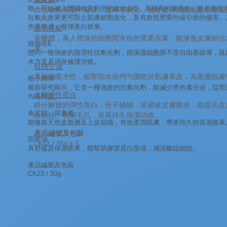
唯一可以被人體吸收及利用的維他命C，具極高的滲透力。除了能促
由植物熊果葉中發現，溫和不刺激，能有效抑制酪氨酸酶製造
抗氧化效果更可防止肌膚細胞老化，及有效抵禦紫外線引致的傷害。
色素形成，發揮美白效果。
透明質酸
多醣體，為人體保持細胞間水份的重要原素，能滲進皮膚鎖住
維他命E
果。
體內一種強效的脂溶性抗氧化劑，能保護細胞膜不受自由基破壞，延
水力及具消炎修護功效。
植物甘油
具極強吸水性，能幫助水份均勻擴散於肌膚表面，為面層肌膚
梔子精華
最新研究顯示，它含一種強效的抗氧化劑，能減少黑色素分泌，從而
水解彈性蛋白
均等問題。
經分解後的彈性蛋白，份子極細，容易被皮膚吸收，能提高皮
角鯊烷、尿囊素
紋幼紋、收細毛孔，並具持久保濕功效。
能修復天然皮脂層及上皮組織，有效柔潤肌膚，帶來持久的保濕效果
產品編號及包裝
甜橙油
CK42 / 55g x 5
具舒緩及保濕效果，能幫助膠原蛋白形成，減淡皺紋細紋。
產品編號及包裝
CK23 / 50g